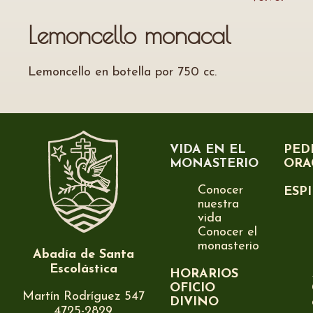
Lemoncello monacal
Lemoncello en botella por 750 cc.
VIDA EN EL
PED
MONASTERIO
ORA
Conocer
ESP
nuestra
vida
Conocer el
monasterio
Abadía de Santa
Escolástica
HORARIOS
OFICIO
Martín Rodríguez 547
DIVINO
4725-2829