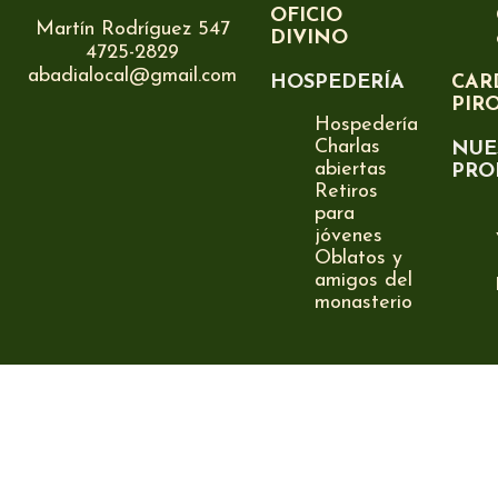
OFICIO
Martín Rodríguez 547
DIVINO
4725-2829
abadialocal@gmail.com
HOSPEDERÍA
CAR
PIR
Hospedería
Charlas
NUE
abiertas
PRO
Retiros
para
jóvenes
Oblatos y
amigos del
monasterio