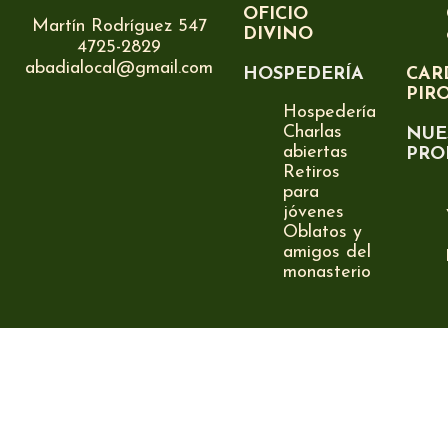
OFICIO
Martín Rodríguez 547
DIVINO
4725-2829
abadialocal@gmail.com
HOSPEDERÍA
CAR
PIR
Hospedería
Charlas
NUE
abiertas
PRO
Retiros
para
jóvenes
Oblatos y
amigos del
monasterio