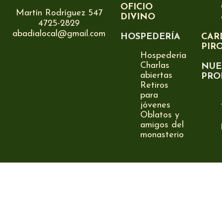
OFICIO
Martín Rodríguez 547
DIVINO
4725-2829
abadialocal@gmail.com
HOSPEDERÍA
CAR
PIR
Hospedería
Charlas
NUE
abiertas
PRO
Retiros
para
jóvenes
Oblatos y
amigos del
monasterio