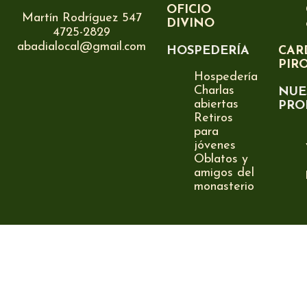
OFICIO
Martín Rodríguez 547
DIVINO
4725-2829
abadialocal@gmail.com
HOSPEDERÍA
CAR
PIR
Hospedería
Charlas
NUE
abiertas
PRO
Retiros
para
jóvenes
Oblatos y
amigos del
monasterio