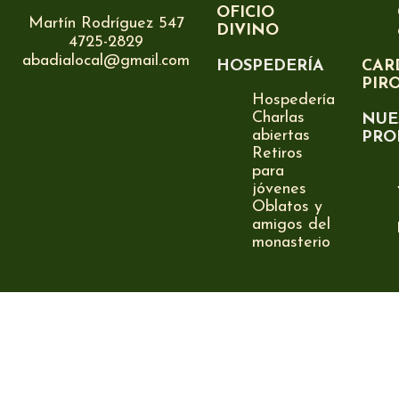
OFICIO
Martín Rodríguez 547
DIVINO
4725-2829
abadialocal@gmail.com
HOSPEDERÍA
CAR
PIR
Hospedería
Charlas
NUE
abiertas
PRO
Retiros
para
jóvenes
Oblatos y
amigos del
monasterio