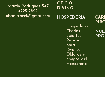
OFICIO
Martín Rodríguez 547
DIVINO
4725-2829
abadialocal@gmail.com
HOSPEDERÍA
CAR
PIR
Hospedería
Charlas
NUE
abiertas
PRO
Retiros
para
jóvenes
Oblatos y
amigos del
monasterio