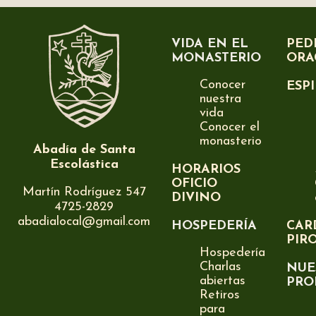
VIDA EN EL
PED
MONASTERIO
ORA
Conocer
ESP
nuestra
vida
Conocer el
monasterio
Abadía de Santa
Escolástica
HORARIOS
OFICIO
Martín Rodríguez 547
DIVINO
4725-2829
abadialocal@gmail.com
HOSPEDERÍA
CAR
PIR
Hospedería
Charlas
NUE
abiertas
PRO
Retiros
para