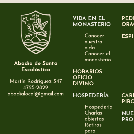
VIDA EN EL
PED
MONASTERIO
ORA
Conocer
ESP
nuestra
vida
Conocer el
monasterio
Abadía de Santa
Escolástica
HORARIOS
OFICIO
Martín Rodríguez 547
DIVINO
4725-2829
abadialocal@gmail.com
HOSPEDERÍA
CAR
PIR
Hospedería
Charlas
NUE
abiertas
PRO
Retiros
para