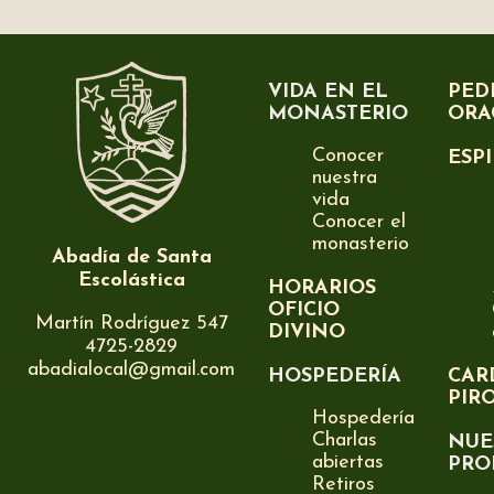
VIDA EN EL
PED
MONASTERIO
ORA
Conocer
ESP
nuestra
vida
Conocer el
monasterio
Abadía de Santa
Escolástica
HORARIOS
OFICIO
Martín Rodríguez 547
DIVINO
4725-2829
abadialocal@gmail.com
HOSPEDERÍA
CAR
PIR
Hospedería
Charlas
NUE
abiertas
PRO
Retiros