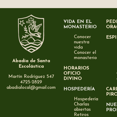
VIDA EN EL
PED
MONASTERIO
ORA
Conocer
ESP
nuestra
vida
Conocer el
monasterio
Abadía de Santa
Escolástica
HORARIOS
OFICIO
Martín Rodríguez 547
DIVINO
4725-2829
abadialocal@gmail.com
HOSPEDERÍA
CAR
PIR
Hospedería
Charlas
NUE
abiertas
PRO
Retiros