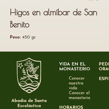
Higos en almíbar de San
Benito
Peso:
450 gr.
VIDA EN EL
PED
MONASTERIO
ORA
Conocer
ESP
nuestra
vida
Conocer el
monasterio
Abadía de Santa
Escolástica
HORARIOS