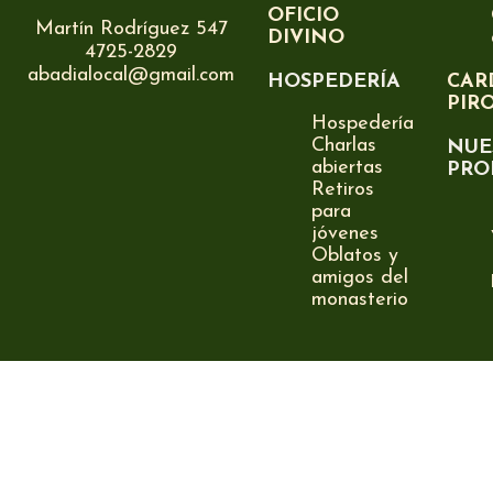
OFICIO
Martín Rodríguez 547
DIVINO
4725-2829
abadialocal@gmail.com
HOSPEDERÍA
CAR
PIR
Hospedería
Charlas
NUE
abiertas
PRO
Retiros
para
jóvenes
Oblatos y
amigos del
monasterio