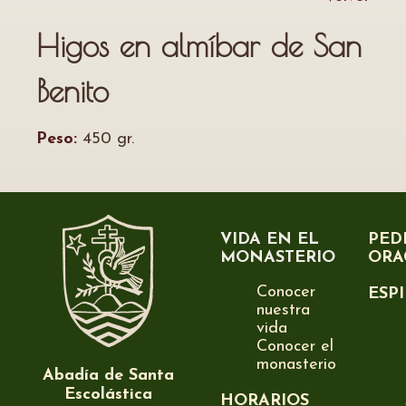
Higos en almíbar de San
Benito
Peso:
450 gr.
VIDA EN EL
PED
MONASTERIO
ORA
Conocer
ESP
nuestra
vida
Conocer el
monasterio
Abadía de Santa
Escolástica
HORARIOS