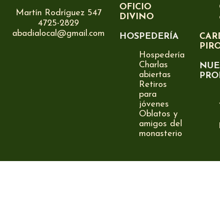
OFICIO
Martín Rodríguez 547
DIVINO
4725-2829
abadialocal@gmail.com
HOSPEDERÍA
CAR
PIR
Hospedería
Charlas
NUE
abiertas
PRO
Retiros
para
jóvenes
Oblatos y
amigos del
monasterio