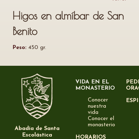
Higos en almíbar de San
Benito
Peso:
450 gr.
VIDA EN EL
PED
MONASTERIO
ORA
Conocer
ESP
nuestra
vida
Conocer el
monasterio
Abadía de Santa
Escolástica
HORARIOS