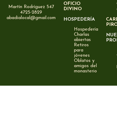
OFICIO
Martín Rodríguez 547
DIVINO
4725-2829
abadialocal@gmail.com
HOSPEDERÍA
CAR
PIR
Hospedería
Charlas
NUE
abiertas
PRO
Retiros
para
jóvenes
Oblatos y
amigos del
monasterio