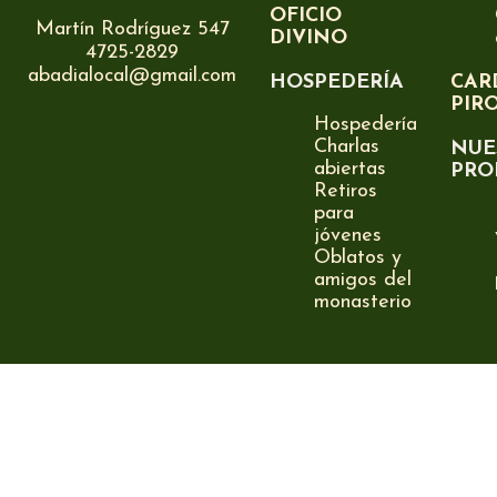
OFICIO
Martín Rodríguez 547
DIVINO
4725-2829
abadialocal@gmail.com
HOSPEDERÍA
CAR
PIR
Hospedería
Charlas
NUE
abiertas
PRO
Retiros
para
jóvenes
Oblatos y
amigos del
monasterio