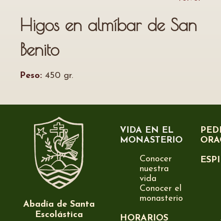
Higos en almíbar de San
Benito
Peso:
450 gr.
VIDA EN EL
PED
MONASTERIO
ORA
Conocer
ESP
nuestra
vida
Conocer el
monasterio
Abadía de Santa
Escolástica
HORARIOS