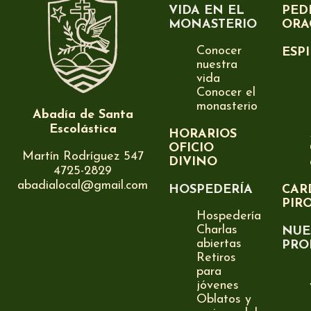
VIDA EN EL
PED
MONASTERIO
ORA
Conocer
ESP
nuestra
vida
Conocer el
monasterio
Abadía de Santa
Escolástica
HORARIOS
OFICIO
Martín Rodríguez 547
DIVINO
4725-2829
abadialocal@gmail.com
HOSPEDERÍA
CAR
PIR
Hospedería
Charlas
NUE
abiertas
PRO
Retiros
para
jóvenes
Oblatos y