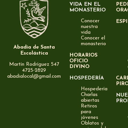
VIDA EN EL
PED
MONASTERIO
ORA
Conocer
ESP
nuestra
vida
Conocer el
monasterio
Abadía de Santa
Escolástica
HORARIOS
OFICIO
Martín Rodríguez 547
DIVINO
4725-2829
abadialocal@gmail.com
HOSPEDERÍA
CAR
PIR
Hospedería
Charlas
NUE
abiertas
PRO
Retiros
para
jóvenes
Oblatos y