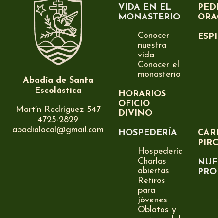
VIDA EN EL
PED
MONASTERIO
ORA
Conocer
ESP
nuestra
vida
Conocer el
monasterio
Abadía de Santa
Escolástica
HORARIOS
OFICIO
Martín Rodríguez 547
DIVINO
4725-2829
abadialocal@gmail.com
HOSPEDERÍA
CAR
PIR
Hospedería
Charlas
NUE
abiertas
PRO
Retiros
para
jóvenes
Oblatos y