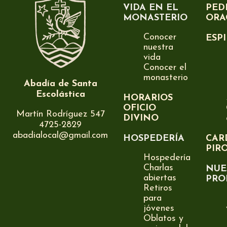
VIDA EN EL
PED
MONASTERIO
ORA
Conocer
ESP
nuestra
vida
Conocer el
monasterio
Abadía de Santa
Escolástica
HORARIOS
OFICIO
Martín Rodríguez 547
DIVINO
4725-2829
abadialocal@gmail.com
HOSPEDERÍA
CAR
PIR
Hospedería
Charlas
NUE
abiertas
PRO
Retiros
para
jóvenes
Oblatos y