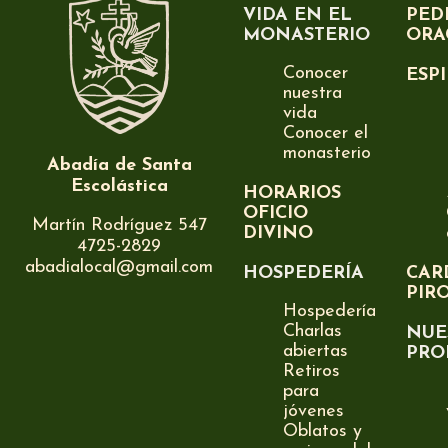
VIDA EN EL
PED
MONASTERIO
ORA
Conocer
ESP
nuestra
vida
Conocer el
monasterio
Abadía de Santa
Escolástica
HORARIOS
OFICIO
Martín Rodríguez 547
DIVINO
4725-2829
abadialocal@gmail.com
HOSPEDERÍA
CAR
PIR
Hospedería
Charlas
NUE
abiertas
PRO
Retiros
para
jóvenes
Oblatos y