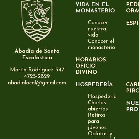
VIDA EN EL
PED
MONASTERIO
ORA
Conocer
ESP
nuestra
vida
Conocer el
monasterio
Abadía de Santa
Escolástica
HORARIOS
OFICIO
Martín Rodríguez 547
DIVINO
4725-2829
abadialocal@gmail.com
HOSPEDERÍA
CAR
PIR
Hospedería
Charlas
NUE
abiertas
PRO
Retiros
para
jóvenes
Oblatos y