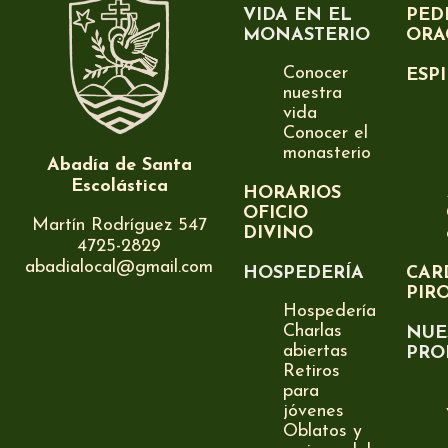
VIDA EN EL
PED
MONASTERIO
ORA
Conocer
ESP
nuestra
vida
Conocer el
monasterio
Abadía de Santa
Escolástica
HORARIOS
OFICIO
Martín Rodríguez 547
DIVINO
4725-2829
abadialocal@gmail.com
HOSPEDERÍA
CAR
PIR
Hospedería
Charlas
NUE
abiertas
PRO
Retiros
para
jóvenes
Oblatos y