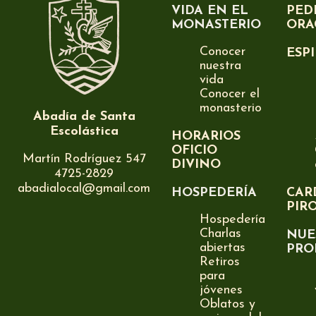
VIDA EN EL
PED
MONASTERIO
ORA
Conocer
ESP
nuestra
vida
Conocer el
monasterio
Abadía de Santa
Escolástica
HORARIOS
OFICIO
Martín Rodríguez 547
DIVINO
4725-2829
abadialocal@gmail.com
HOSPEDERÍA
CAR
PIR
Hospedería
Charlas
NUE
abiertas
PRO
Retiros
para
jóvenes
Oblatos y