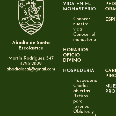
VIDA EN EL
PED
MONASTERIO
ORA
Conocer
ESP
nuestra
vida
Conocer el
monasterio
Abadía de Santa
Escolástica
HORARIOS
OFICIO
Martín Rodríguez 547
DIVINO
4725-2829
abadialocal@gmail.com
HOSPEDERÍA
CAR
PIR
Hospedería
Charlas
NUE
abiertas
PRO
Retiros
para
jóvenes
Oblatos y