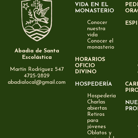
VIDA EN EL
PED
MONASTERIO
ORA
Conocer
ESP
nuestra
vida
Conocer el
monasterio
Abadía de Santa
Escolástica
HORARIOS
OFICIO
Martín Rodríguez 547
DIVINO
4725-2829
abadialocal@gmail.com
HOSPEDERÍA
CAR
PIR
Hospedería
Charlas
NUE
abiertas
PRO
Retiros
para
jóvenes
Oblatos y