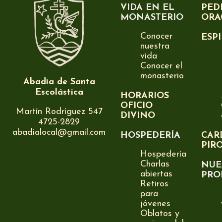
VIDA EN EL
PED
MONASTERIO
ORA
Conocer
ESP
nuestra
vida
Conocer el
monasterio
Abadía de Santa
Escolástica
HORARIOS
OFICIO
Martín Rodríguez 547
DIVINO
4725-2829
abadialocal@gmail.com
HOSPEDERÍA
CAR
PIR
Hospedería
Charlas
NUE
abiertas
PRO
Retiros
para
jóvenes
Oblatos y