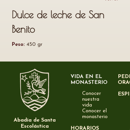
Dulce de leche de San
Benito
Peso:
450 gr
VIDA EN EL
PED
MONASTERIO
ORA
Conocer
ESP
nuestra
vida
Conocer el
monasterio
Abadía de Santa
Escolástica
HORARIOS