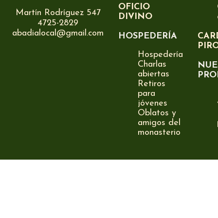
OFICIO
Martín Rodríguez 547
DIVINO
4725-2829
abadialocal@gmail.com
HOSPEDERÍA
CAR
PIR
Hospedería
Charlas
NUE
abiertas
PRO
Retiros
para
jóvenes
Oblatos y
amigos del
monasterio