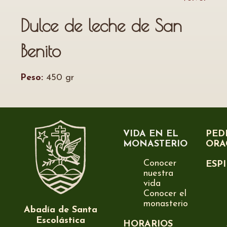
Dulce de leche de San
Benito
Peso:
450 gr
VIDA EN EL
PED
MONASTERIO
ORA
Conocer
ESP
nuestra
vida
Conocer el
monasterio
Abadía de Santa
Escolástica
HORARIOS