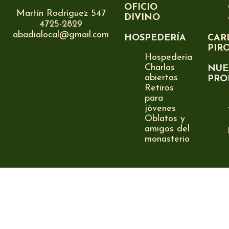
OFICIO
Martín Rodríguez 547
DIVINO
4725-2829
abadialocal@gmail.com
HOSPEDERÍA
CAR
PIR
Hospedería
Charlas
NUE
abiertas
PRO
Retiros
para
jóvenes
Oblatos y
amigos del
monasterio