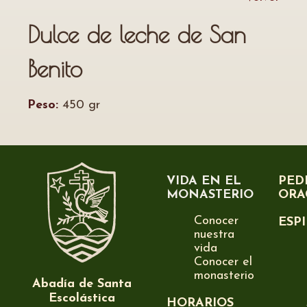
Dulce de leche de San
Benito
Peso:
450 gr
VIDA EN EL
PED
MONASTERIO
ORA
Conocer
ESP
nuestra
vida
Conocer el
monasterio
Abadía de Santa
Escolástica
HORARIOS