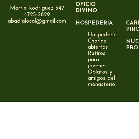
OFICIO
Martín Rodríguez 547
DIVINO
4725-2829
abadialocal@gmail.com
HOSPEDERÍA
CAR
PIR
Hospedería
Charlas
NUE
abiertas
PRO
Retiros
para
jóvenes
Oblatos y
amigos del
monasterio