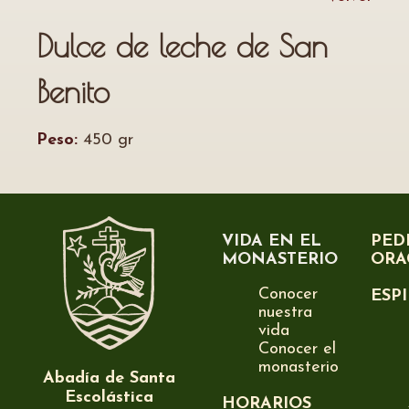
Dulce de leche de San
Benito
Peso:
450 gr
VIDA EN EL
PED
MONASTERIO
ORA
Conocer
ESP
nuestra
vida
Conocer el
monasterio
Abadía de Santa
Escolástica
HORARIOS