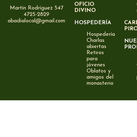
OFICIO
Martín Rodríguez 547
DIVINO
4725-2829
abadialocal@gmail.com
HOSPEDERÍA
CAR
PIR
Hospedería
Charlas
NUE
abiertas
PRO
Retiros
para
jóvenes
Oblatos y
amigos del
monasterio