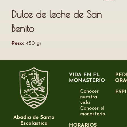
Dulce de leche de San
Benito
Peso:
450 gr
VIDA EN EL
PED
MONASTERIO
ORA
Conocer
ESP
nuestra
vida
Conocer el
monasterio
Abadía de Santa
Escolástica
HORARIOS