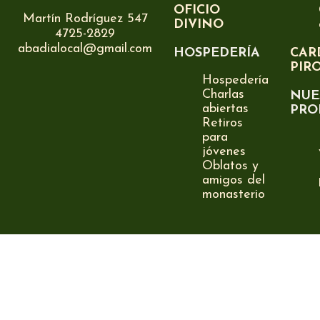
OFICIO
Martín Rodríguez 547
DIVINO
4725-2829
abadialocal@gmail.com
HOSPEDERÍA
CAR
PIR
Hospedería
Charlas
NUE
abiertas
PRO
Retiros
para
jóvenes
Oblatos y
amigos del
monasterio