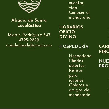
nuestra
vida
Conocer el
monasterio
Abadía de Santa
Escolástica
HORARIOS
OFICIO
Martín Rodríguez 547
DIVINO
4725-2829
abadialocal@gmail.com
HOSPEDERÍA
CAR
PIR
Hospedería
Charlas
NUE
abiertas
PRO
Retiros
para
jóvenes
Oblatos y
amigos del
monasterio