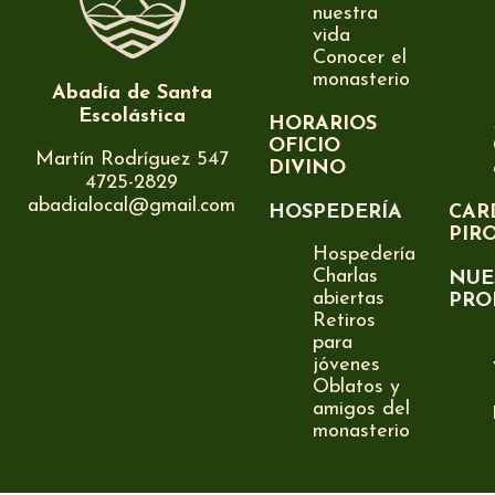
nuestra
vida
Conocer el
monasterio
Abadía de Santa
Escolástica
HORARIOS
OFICIO
Martín Rodríguez 547
DIVINO
4725-2829
abadialocal@gmail.com
HOSPEDERÍA
CAR
PIR
Hospedería
Charlas
NUE
abiertas
PRO
Retiros
para
jóvenes
Oblatos y
amigos del
monasterio