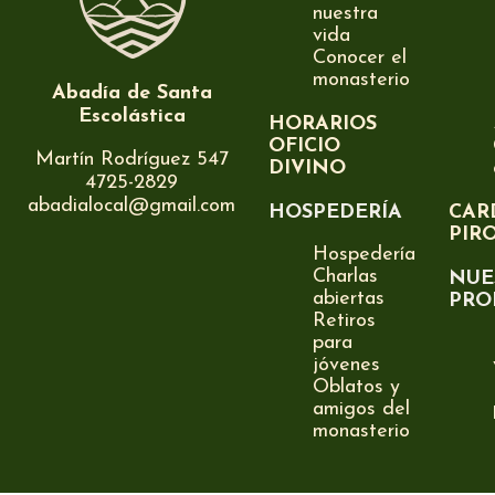
nuestra
vida
Conocer el
monasterio
Abadía de Santa
Escolástica
HORARIOS
OFICIO
Martín Rodríguez 547
DIVINO
4725-2829
abadialocal@gmail.com
HOSPEDERÍA
CAR
PIR
Hospedería
Charlas
NUE
abiertas
PRO
Retiros
para
jóvenes
Oblatos y
amigos del
monasterio