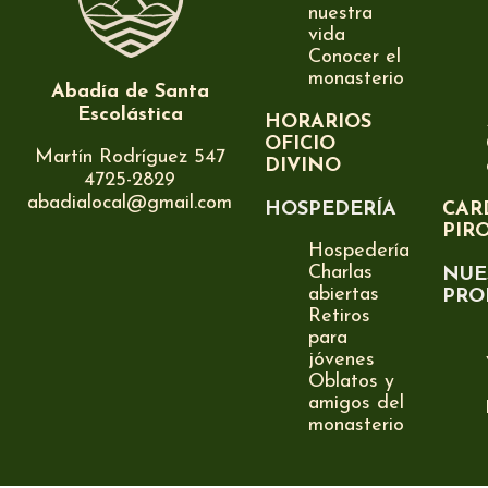
nuestra
vida
Conocer el
monasterio
Abadía de Santa
Escolástica
HORARIOS
OFICIO
Martín Rodríguez 547
DIVINO
4725-2829
abadialocal@gmail.com
HOSPEDERÍA
CAR
PIR
Hospedería
Charlas
NUE
abiertas
PRO
Retiros
para
jóvenes
Oblatos y
amigos del
monasterio