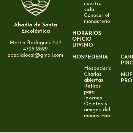
nuestra
vida
Conocer el
monasterio
Abadía de Santa
Escolástica
HORARIOS
OFICIO
Martín Rodríguez 547
DIVINO
4725-2829
abadialocal@gmail.com
HOSPEDERÍA
CAR
PIR
Hospedería
Charlas
NUE
abiertas
PRO
Retiros
para
jóvenes
Oblatos y
amigos del
monasterio