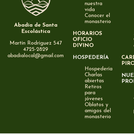
nuestra
vida
Conocer el
monasterio
Abadía de Santa
Escolástica
HORARIOS
OFICIO
Martín Rodríguez 547
DIVINO
4725-2829
abadialocal@gmail.com
HOSPEDERÍA
CAR
PIR
Hospedería
Charlas
NUE
abiertas
PRO
Retiros
para
jóvenes
Oblatos y
amigos del
monasterio