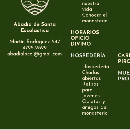
nuestra
vida
Conocer el
monasterio
Abadía de Santa
Escolástica
HORARIOS
OFICIO
Martín Rodríguez 547
DIVINO
4725-2829
abadialocal@gmail.com
HOSPEDERÍA
CAR
PIR
Hospedería
Charlas
NUE
abiertas
PRO
Retiros
para
jóvenes
Oblatos y
amigos del
monasterio