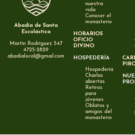
nuestra
vida
Conocer el
monasterio
Abadía de Santa
Escolástica
HORARIOS
OFICIO
Martín Rodríguez 547
DIVINO
4725-2829
abadialocal@gmail.com
HOSPEDERÍA
CAR
PIR
Hospedería
Charlas
NUE
abiertas
PRO
Retiros
para
jóvenes
Oblatos y
amigos del
monasterio