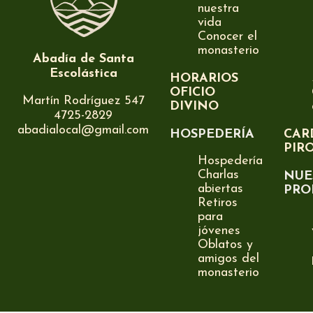
nuestra
vida
Conocer el
monasterio
Abadía de Santa
Escolástica
HORARIOS
OFICIO
Martín Rodríguez 547
DIVINO
4725-2829
abadialocal@gmail.com
HOSPEDERÍA
CAR
PIR
Hospedería
Charlas
NUE
abiertas
PRO
Retiros
para
jóvenes
Oblatos y
amigos del
monasterio