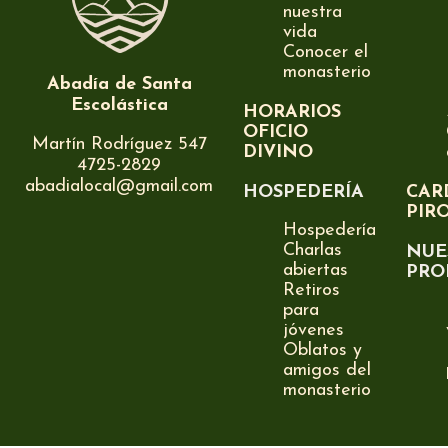
nuestra
vida
Conocer el
monasterio
Abadía de Santa
Escolástica
HORARIOS
OFICIO
Martín Rodríguez 547
DIVINO
4725-2829
abadialocal@gmail.com
HOSPEDERÍA
CAR
PIR
Hospedería
Charlas
NUE
abiertas
PRO
Retiros
para
jóvenes
Oblatos y
amigos del
monasterio