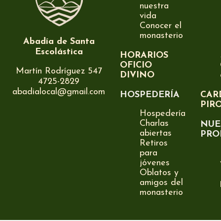
nuestra
vida
Conocer el
monasterio
Abadía de Santa
Escolástica
HORARIOS
OFICIO
Martín Rodríguez 547
DIVINO
4725-2829
abadialocal@gmail.com
HOSPEDERÍA
CAR
PIR
Hospedería
Charlas
NUE
abiertas
PRO
Retiros
para
jóvenes
Oblatos y
amigos del
monasterio