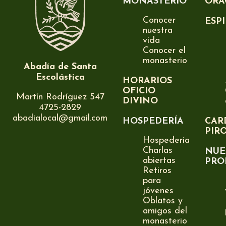
MONASTERIO
ORA
Conocer
ESP
nuestra
vida
Conocer el
monasterio
Abadía de Santa
Escolástica
HORARIOS
OFICIO
Martín Rodríguez 547
DIVINO
4725-2829
abadialocal@gmail.com
HOSPEDERÍA
CAR
PIR
Hospedería
Charlas
NUE
abiertas
PRO
Retiros
para
jóvenes
Oblatos y
amigos del
monasterio