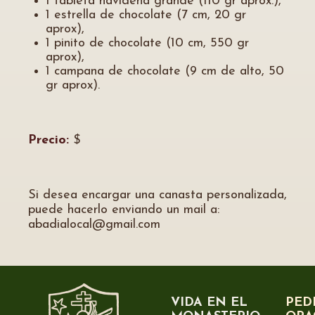
1 tableta navideña grande (110 gr aprox.),
1 estrella de chocolate (7 cm, 20 gr
aprox),
1 pinito de chocolate (10 cm, 550 gr
aprox),
1 campana de chocolate (9 cm de alto, 50
gr aprox).
Precio:
$
Si desea encargar una canasta personalizada,
puede hacerlo enviando un mail a:
abadialocal@gmail.com
VIDA EN EL
PED