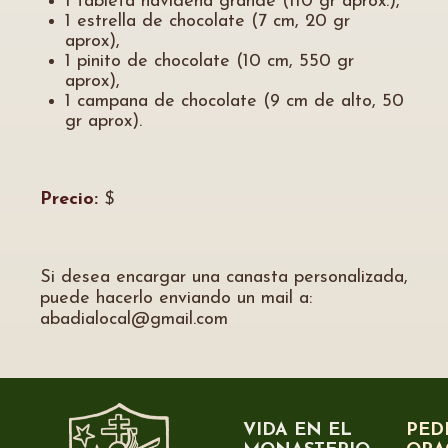
1 tableta navideña grande (110 gr aprox.),
1 estrella de chocolate (7 cm, 20 gr
aprox),
1 pinito de chocolate (10 cm, 550 gr
aprox),
1 campana de chocolate (9 cm de alto, 50
gr aprox).
Precio:
$
Si desea encargar una canasta personalizada,
puede hacerlo enviando un mail a:
abadialocal@gmail.com
VIDA EN EL
PED