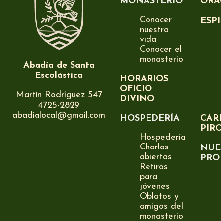
MONASTERIO
ORA
Conocer
ESP
nuestra
vida
Conocer el
monasterio
Abadía de Santa
Escolástica
HORARIOS
OFICIO
Martín Rodríguez 547
DIVINO
4725-2829
abadialocal@gmail.com
HOSPEDERÍA
CAR
PIR
Hospedería
Charlas
NUE
abiertas
PRO
Retiros
para
jóvenes
Oblatos y
amigos del
monasterio