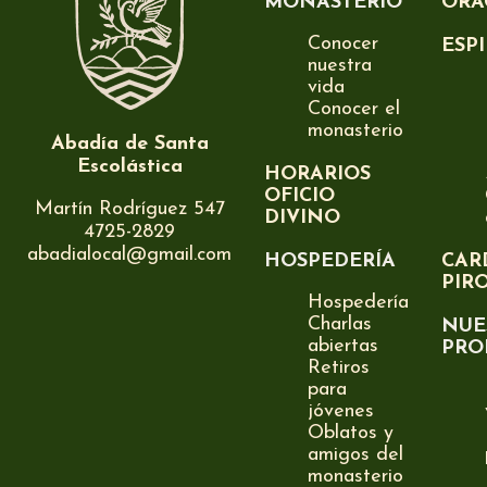
MONASTERIO
ORA
Conocer
ESP
nuestra
vida
Conocer el
monasterio
Abadía de Santa
Escolástica
HORARIOS
OFICIO
Martín Rodríguez 547
DIVINO
4725-2829
abadialocal@gmail.com
HOSPEDERÍA
CAR
PIR
Hospedería
Charlas
NUE
abiertas
PRO
Retiros
para
jóvenes
Oblatos y
amigos del
monasterio