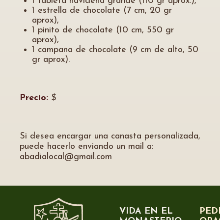
1 tableta navideña grande (110 gr aprox.),
1 estrella de chocolate (7 cm, 20 gr
aprox),
1 pinito de chocolate (10 cm, 550 gr
aprox),
1 campana de chocolate (9 cm de alto, 50
gr aprox).
Precio:
$
Si desea encargar una canasta personalizada,
puede hacerlo enviando un mail a:
abadialocal@gmail.com
VIDA EN EL
PED