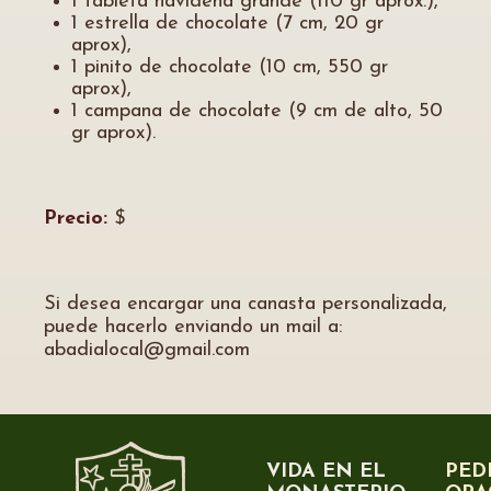
1 tableta navideña grande (110 gr aprox.),
1 estrella de chocolate (7 cm, 20 gr
aprox),
1 pinito de chocolate (10 cm, 550 gr
aprox),
1 campana de chocolate (9 cm de alto, 50
gr aprox).
Precio:
$
Si desea encargar una canasta personalizada,
puede hacerlo enviando un mail a:
abadialocal@gmail.com
VIDA EN EL
PED