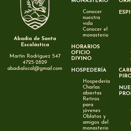
MONASTERIO
ORA
Conocer
ESP
nuestra
vida
Conocer el
monasterio
Abadía de Santa
Escolástica
HORARIOS
OFICIO
Martín Rodríguez 547
DIVINO
4725-2829
abadialocal@gmail.com
HOSPEDERÍA
CAR
PIR
Hospedería
Charlas
NUE
abiertas
PRO
Retiros
para
jóvenes
Oblatos y
amigos del
monasterio