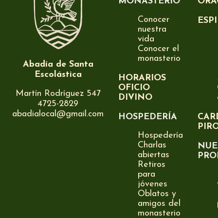
MONASTERIO
ORA
Conocer
ESP
nuestra
vida
Conocer el
monasterio
Abadía de Santa
Escolástica
HORARIOS
OFICIO
Martín Rodríguez 547
DIVINO
4725-2829
abadialocal@gmail.com
HOSPEDERÍA
CAR
PIR
Hospedería
Charlas
NUE
abiertas
PRO
Retiros
para
jóvenes
Oblatos y
amigos del
monasterio