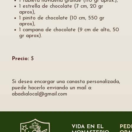
1 tableta navideña grande (110 gr aprox.),
1 estrella de chocolate (7 cm, 20 gr
aprox),
1 pinito de chocolate (10 cm, 550 gr
aprox),
1 campana de chocolate (9 cm de alto, 50
gr aprox).
Precio:
$
Si desea encargar una canasta personalizada,
puede hacerlo enviando un mail a:
abadialocal@gmail.com
VIDA EN EL
PED