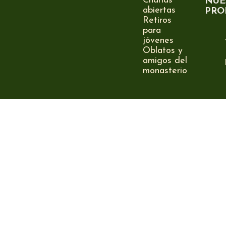
Charlas
NUE
abiertas
PRO
Retiros
para
jóvenes
Oblatos y
amigos del
monasterio