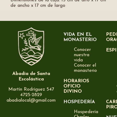
Dimensiones de la caja: 13 cm de alto x 17 cm
de ancho x 17 cm de largo
VIDA EN EL
PED
MONASTERIO
ORA
Conocer
ESP
nuestra
vida
Conocer el
monasterio
Abadía de Santa
Escolástica
HORARIOS
OFICIO
Martín Rodríguez 547
DIVINO
4725-2829
abadialocal@gmail.com
HOSPEDERÍA
CAR
PIR
Hospedería