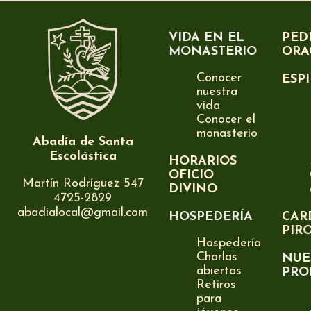
VIDA EN EL
PED
MONASTERIO
ORA
Conocer
ESP
nuestra
vida
Conocer el
monasterio
Abadía de Santa
Escolástica
HORARIOS
OFICIO
Martín Rodríguez 547
DIVINO
4725-2829
abadialocal@gmail.com
HOSPEDERÍA
CAR
PIR
Hospedería
Charlas
NUE
abiertas
PRO
Retiros
para