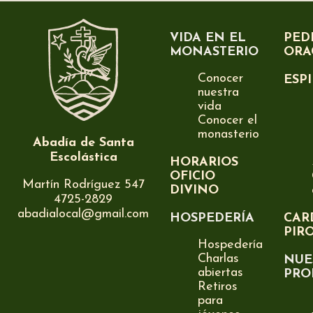
VIDA EN EL
PED
MONASTERIO
ORA
Conocer
ESP
nuestra
vida
Conocer el
monasterio
Abadía de Santa
Escolástica
HORARIOS
OFICIO
Martín Rodríguez 547
DIVINO
4725-2829
abadialocal@gmail.com
HOSPEDERÍA
CAR
PIR
Hospedería
Charlas
NUE
abiertas
PRO
Retiros
para